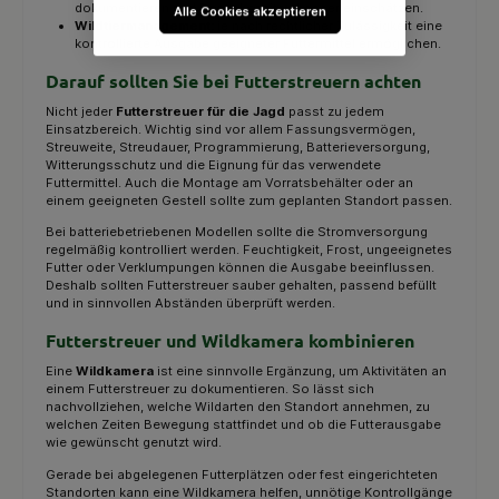
dokumentieren und Besuchszeiten besser einschätzen.
Alle Cookies akzeptieren
Wildtiermanagement:
je nach rechtlicher Zulässigkeit eine
kontrollierte Ausgabe geeigneter Futtermittel ermöglichen.
Darauf sollten Sie bei Futterstreuern achten
Nicht jeder
Futterstreuer für die Jagd
passt zu jedem
Einsatzbereich. Wichtig sind vor allem Fassungsvermögen,
Streuweite, Streudauer, Programmierung, Batterieversorgung,
Witterungsschutz und die Eignung für das verwendete
Futtermittel. Auch die Montage am Vorratsbehälter oder an
einem geeigneten Gestell sollte zum geplanten Standort passen.
Bei batteriebetriebenen Modellen sollte die Stromversorgung
regelmäßig kontrolliert werden. Feuchtigkeit, Frost, ungeeignetes
Futter oder Verklumpungen können die Ausgabe beeinflussen.
Deshalb sollten Futterstreuer sauber gehalten, passend befüllt
und in sinnvollen Abständen überprüft werden.
Futterstreuer und Wildkamera kombinieren
Eine
Wildkamera
ist eine sinnvolle Ergänzung, um Aktivitäten an
einem Futterstreuer zu dokumentieren. So lässt sich
nachvollziehen, welche Wildarten den Standort annehmen, zu
welchen Zeiten Bewegung stattfindet und ob die Futterausgabe
wie gewünscht genutzt wird.
Gerade bei abgelegenen Futterplätzen oder fest eingerichteten
Standorten kann eine Wildkamera helfen, unnötige Kontrollgänge