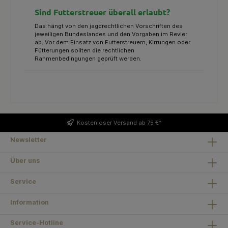
Sind Futterstreuer überall erlaubt?
Das hängt von den jagdrechtlichen Vorschriften des
jeweiligen Bundeslandes und den Vorgaben im Revier
ab. Vor dem Einsatz von Futterstreuern, Kirrungen oder
Fütterungen sollten die rechtlichen
Rahmenbedingungen geprüft werden.
Kostenloser
Versand ab 75 €*
Newsletter
Über uns
Service
Information
Service-Hotline