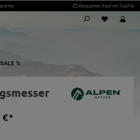
arantie
Bequemer Kauf mit PayPal
 SALE %
ngsmesser
 €*