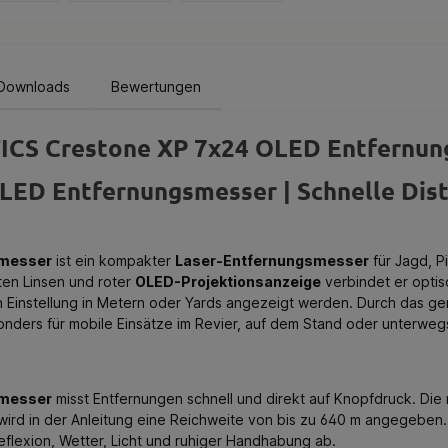
Downloads
Bewertungen
ICS Crestone XP 7x24 OLED Entfernun
ED Entfernungsmesser | Schnelle Dis
smesser
ist ein kompakter
Laser-Entfernungsmesser
für Jagd, P
ten Linsen und roter
OLED-Projektionsanzeige
verbindet er optis
ch Einstellung in Metern oder Yards angezeigt werden. Durch das
sonders für mobile Einsätze im Revier, auf dem Stand oder unterweg
smesser
misst Entfernungen schnell und direkt auf Knopfdruck. Die 
 wird in der Anleitung eine Reichweite von bis zu 640 m angegeben. 
eflexion, Wetter, Licht und ruhiger Handhabung ab.