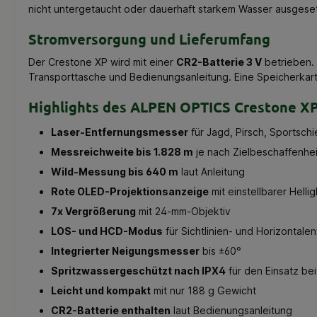
nicht untergetaucht oder dauerhaft starkem Wasser ausgese
Stromversorgung und Lieferumfang
Der Crestone XP wird mit einer
CR2-Batterie 3 V
betrieben. 
Transporttasche und Bedienungsanleitung. Eine Speicherkarte
Highlights des ALPEN OPTICS Crestone X
Laser-Entfernungsmesser
für Jagd, Pirsch, Sportsc
Messreichweite bis 1.828 m
je nach Zielbeschaffenhei
Wild-Messung bis 640 m
laut Anleitung
Rote OLED-Projektionsanzeige
mit einstellbarer Hellig
7x Vergrößerung
mit 24-mm-Objektiv
LOS- und HCD-Modus
für Sichtlinien- und Horizontale
Integrierter Neigungsmesser
bis ±60°
Spritzwassergeschützt nach IPX4
für den Einsatz bei
Leicht und kompakt
mit nur 188 g Gewicht
CR2-Batterie enthalten
laut Bedienungsanleitung