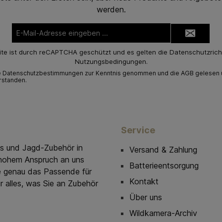
werden.
E-
Mail-
Adresse*
ite ist durch reCAPTCHA geschützt und es gelten die
Datenschutzricht
Nutzungsbedingungen
.
e
Datenschutzbestimmungen
zur Kenntnis genommen und die
AGB
gelesen u
rstanden.
Service
as und Jagd-Zubehör in
Versand & Zahlung
t hohem Anspruch an uns
Batterieentsorgung
e genau das Passende für
Kontakt
 alles, was Sie an Zubehör
Über uns
Wildkamera-Archiv