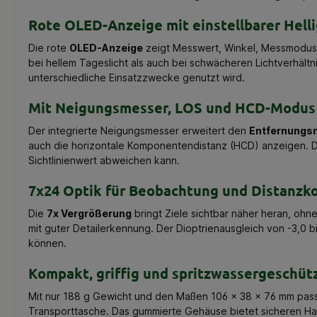
Rote OLED-Anzeige mit einstellbarer Helli
Die rote
OLED-Anzeige
zeigt Messwert, Winkel, Messmodus u
bei hellem Tageslicht als auch bei schwächeren Lichtverhält
unterschiedliche Einsatzzwecke genutzt wird.
Mit Neigungsmesser, LOS und HCD-Modus
Der integrierte Neigungsmesser erweitert den
Entfernungsm
auch die horizontale Komponentendistanz (HCD) anzeigen. Da
Sichtlinienwert abweichen kann.
7x24 Optik für Beobachtung und Distanzko
Die
7x Vergrößerung
bringt Ziele sichtbar näher heran, oh
mit guter Detailerkennung. Der Dioptrienausgleich von -3,0
können.
Kompakt, griffig und spritzwassergeschüt
Mit nur 188 g Gewicht und den Maßen 106 x 38 x 76 mm pas
Transporttasche. Das gummierte Gehäuse bietet sicheren Ha