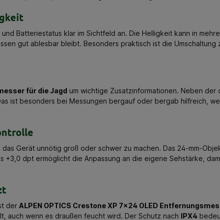
gkeit
nd Batteriestatus klar im Sichtfeld an. Die Helligkeit kann in me
nissen gut ablesbar bleibt. Besonders praktisch ist die Umschaltun
esser für die Jagd
um wichtige Zusatzinformationen. Neben der d
s ist besonders bei Messungen bergauf oder bergab hilfreich, wei
ntrolle
ne das Gerät unnötig groß oder schwer zu machen. Das 24-mm-Objekt
 bis +3,0 dpt ermöglicht die Anpassung an die eigene Sehstärke, 
zt
st der
ALPEN OPTICS Crestone XP 7x24 OLED Entfernungsmes
lt, auch wenn es draußen feucht wird. Der Schutz nach
IPX4
bedeut