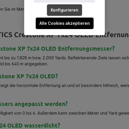
den Sie im Menüpunkt
„Spezifikationen“
.
Konfigurieren
Alle Cookies akzeptieren
ICS Crestone XP 7x24 OLED Entfernu
estone XP 7x24 OLED Entfernungsmesser?
t bis zu 1.828 m bzw. 2.000 Yards. Reflektierende Ziele lassen si
Wild bis 640 m angegeben.
stone XP 7x24 OLED?
 zeigt die horizontale Entfernung an und ist besonders hilfreich, 
ssers angepasst werden?
Helligkeit von 0 bis 6. Außerdem kann zwischen Meter und Yard gew
x24 OLED wasserdicht?