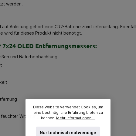
tzt werden.
Laut Anleitung gehört eine CR2-Batterie zum Lieferumfang. Ebenfal
 wird für dieses Produkt nicht benötigt.
P 7x24 OLED Entfernungsmessers:
hießen und Naturbeobachtung
t
keit
ntfernung
Diese Website verwendet Cookies, um
eine bestmögliche Erfahrung bieten zu
 feuchter Witterung
können.
Mehr Informationen ...
Nur technisch notwendige