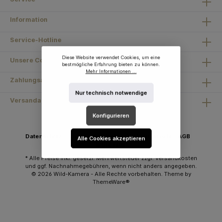
Information
Service-Hotline
Diese Website verwendet Cookies, um eine
Unsere Communities
bestmögliche Erfahrung bieten zu können.
Mehr Informationen ...
Zahlungsarten
Nur technisch notwendige
Versandarten
Konfigurieren
Datenschutz
Cookie Richtlinien
Widerrufsrecht
AGB
Alle Cookies akzeptieren
Impressum
* Alle Preise inkl. gesetzl. Mehrwertsteuer zzgl.
Versandkosten
und ggf. Nachnahmegebühren, wenn nicht anders angegeben.
© 2026 Wild-Kamera - Alle Rechte vorbehalten. Theme by
ThemeWare®