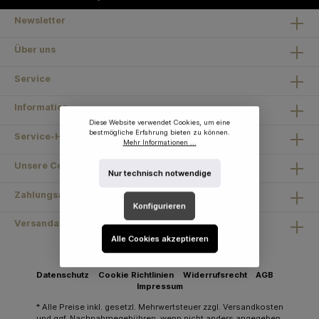
Newsletter
Über uns
Service
Information
Diese Website verwendet Cookies, um eine
bestmögliche Erfahrung bieten zu können.
Service-Hotline
Mehr Informationen ...
Unsere Communities
Nur technisch notwendige
Zahlungsarten
Konfigurieren
Versandarten
Alle Cookies akzeptieren
Datenschutz
Cookie Richtlinien
Widerrufsrecht
AGB
Impressum
* Alle Preise inkl. gesetzl. Mehrwertsteuer zzgl.
Versandkosten
und ggf. Nachnahmegebühren, wenn nicht anders angegeben.