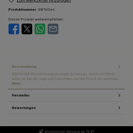
Zum Merkzettel hinzufügen
Produktnummer:
SW10044
Dieses Produkt weiterempfehlen:
Beschreibung
SEISSIGER Windrichtungsanzeiger Zu wissen, wohin der Wind
weht, ist bei der Jagd und besonders bei der Pirsch ein wichtige…
Mehr
Hersteller
Bewertungen
Kostenloser
Versand ab 75 €*