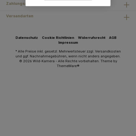
Zahlungsarten
Versandarten
Datenschutz
Cookie Richtlinien
Widerrufsrecht
AGB
Impressum
* Alle Preise inkl. gesetzl. Mehrwertsteuer zzgl.
Versandkosten
und ggf. Nachnahmegebühren, wenn nicht anders angegeben.
© 2026 Wild-Kamera - Alle Rechte vorbehalten. Theme by
ThemeWare®