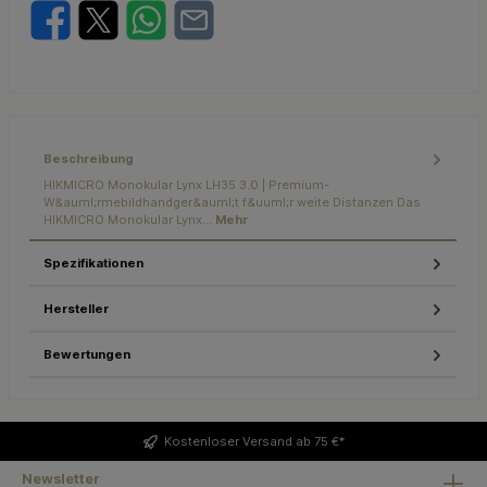
Beschreibung
HIKMICRO Monokular Lynx LH35 3.0 | Premium-
W&auml;rmebildhandger&auml;t f&uuml;r weite Distanzen Das
HIKMICRO Monokular Lynx…
Mehr
Spezifikationen
Hersteller
Bewertungen
Kostenloser
Versand ab 75 €*
Newsletter