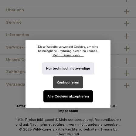
Über uns
Service
Information
Service-Hotline
Diese Website verwendet Cookies, um eine
bestmögliche Erfahrung bieten zu können.
Mehr Informationen ...
Unsere Communities
Nur technisch notwendige
Zahlungsarten
Konfigurieren
Versandarten
Alle Cookies akzeptieren
Datenschutz
Cookie Richtlinien
Widerrufsrecht
AGB
Impressum
* Alle Preise inkl. gesetzl. Mehrwertsteuer zzgl.
Versandkosten
und ggf. Nachnahmegebühren, wenn nicht anders angegeben.
© 2026 Wild-Kamera - Alle Rechte vorbehalten. Theme by
ThemeWare®