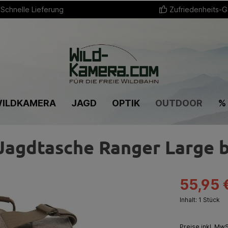
Schnelle Lieferung
Zufriedenheits-G
ILDKAMERA
JAGD
OPTIK
OUTDOOR
%
 Jagdtasche Ranger Large 
55,95 
Inhalt:
1 Stück
Preise inkl. Mw