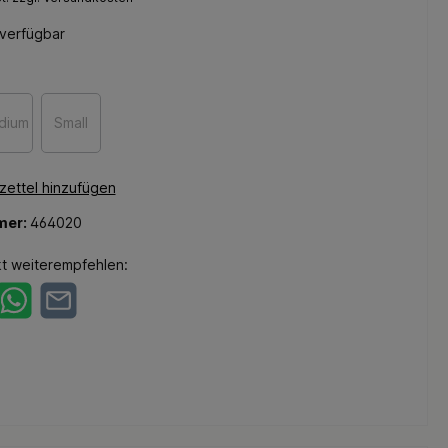
verfügbar
dium
Small
ettel hinzufügen
mer:
464020
t weiterempfehlen: