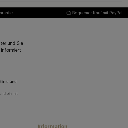
arantie
Bequemer Kauf mit PayPal
ter und Sie
informiert
linie
und
nd bin mit
Information