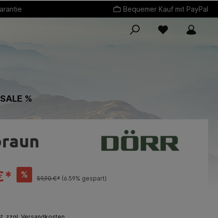
arantie
Bequemer Kauf mit PayPal
 SALE %
braun
€*
%
59,90 €*
(6.59% gespart)
St. zzgl. Versandkosten