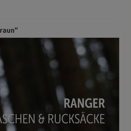
raun"