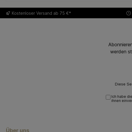
Kostenloser
Versand ab 75 €*
Abonnieren
werden st
Diese Se
Ich habe di
ihnen einve
Über uns