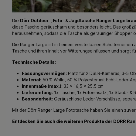
Die
Dörr Outdoor-, Foto- & Jagdtasche Ranger Large bra
diese Tasche geräuscharm und besonders leicht. Das großzügi
herausnehmen, sodass die Tasche als geräumiger Shopper od
Die Ranger Large ist mit einem verstellbaren Schulterriemen
Tasche und ihren Inhalt vor Witterungseinflüssen und sorgt für
Technische Details:
Fassungsvermögen:
Platz für 2 DSLR-Kameras, 3-5 Obj
Material:
50 % Wolle, 50 % Polyester mit Echt-Leder-Ap
Innenmaße (max.):
33 x 16,5 x 25,5 cm
Lieferumfang:
1x Tasche, 1x Fotoeinsatz, 1x Staub- &
Besonderheit:
Geräuschlose Leder-Verschlüsse, separate
Mit der Dörr Ranger Large Fototasche haben Sie einen zuverlä
Entdecken Sie auch die weiteren Produkte der DÖRR Ran