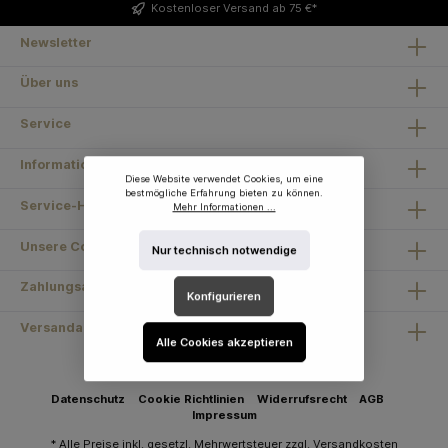
Kostenloser
Versand ab 75 €*
Newsletter
Über uns
Service
Information
Diese Website verwendet Cookies, um eine
bestmögliche Erfahrung bieten zu können.
Service-Hotline
Mehr Informationen ...
Unsere Communities
Nur technisch notwendige
Zahlungsarten
Konfigurieren
Versandarten
Alle Cookies akzeptieren
Datenschutz
Cookie Richtlinien
Widerrufsrecht
AGB
Impressum
* Alle Preise inkl. gesetzl. Mehrwertsteuer zzgl.
Versandkosten