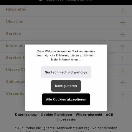
Newsletter
Über uns
Service
Information
Diese Website verwendet Cookies, um eine
bestmögliche Erfahrung bieten zu können.
Service-Hotline
Mehr Informationen ...
Unsere Communities
Nur technisch notwendige
Zahlungsarten
Konfigurieren
Versandarten
Alle Cookies akzeptieren
Datenschutz
Cookie Richtlinien
Widerrufsrecht
AGB
Impressum
* Alle Preise inkl. gesetzl. Mehrwertsteuer zzgl.
Versandkosten