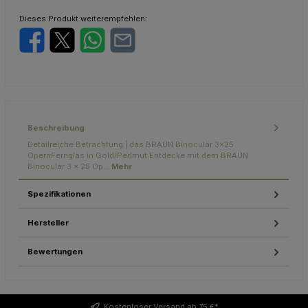
Dieses Produkt weiterempfehlen:
Beschreibung
Detailreiche Betrachtung | das BRAUN Binocular 3x25
OpernFernglas in Gold/Perlmut Entdecke mit dem BRAUN
Binocular 3 x 25 Op…
Mehr
Spezifikationen
Hersteller
Bewertungen
Kostenloser
Versand ab 75 €*